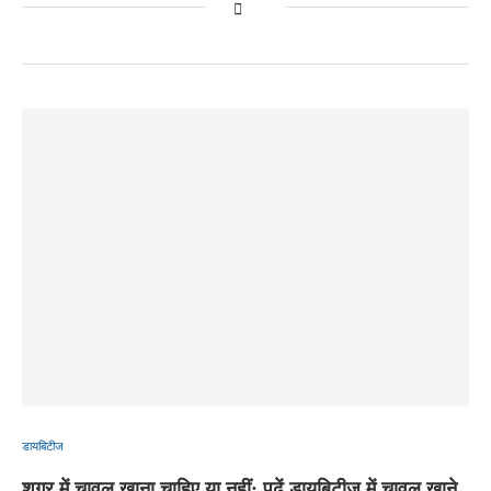
डायबिटीज
शुगर में चावल खाना चाहिए या नहीं: पढ़ें डायबिटीज में चावल खाने